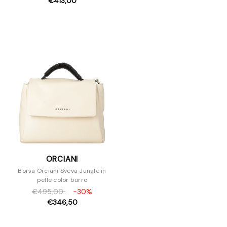
€413,00
ORCIANI
Borsa Orciani Sveva Jungle in
pelle color burro
€495,00
-30%
€346,50