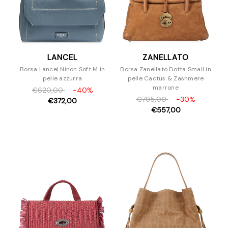
LANCEL
ZANELLATO
Borsa Lancel Ninon Soft M in
Borsa Zanellato Dotta Small in
pelle azzurra
pelle Cactus & Zashmere
marrone
€620,00
-40%
€795,00
-30%
€372,00
€557,00