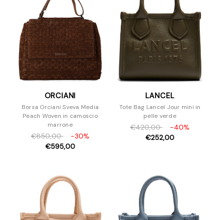
ORCIANI
LANCEL
Borsa Orciani Sveva Media
Tote Bag Lancel Jour mini in
Peach Woven in camoscio
pelle verde
marrone
€420,00
-40%
€850,00
-30%
€252,00
€595,00