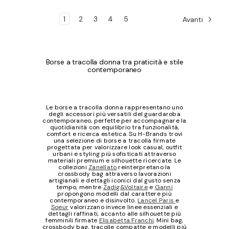
1
2
3
4
5
Avanti
Borse a tracolla donna tra praticità e stile
contemporaneo
Le borse a tracolla donna rappresentano uno
degli accessori più versatili del guardaroba
contemporaneo, perfette per accompagnare la
quotidianità con equilibrio tra funzionalità,
comfort e ricerca estetica. Su H-Brands trovi
una selezione di borse a tracolla firmate
progettata per valorizzare look casual, outfit
urbani e styling più sofisticati attraverso
materiali premium e silhouette ricercate. Le
collezioni
Zanellato
reinterpretano la
crossbody bag attraverso lavorazioni
artigianali e dettagli iconici dal gusto senza
tempo, mentre
Zadig&Voltaire
e
Ganni
propongono modelli dal carattere più
contemporaneo e disinvolto.
Lancel Paris
e
Soeur
valorizzano invece linee essenziali e
dettagli raffinati, accanto alle silhouette più
femminili firmate
Elisabetta Franchi
. Mini bag,
crossbody bag, tracolle compatte e modelli più