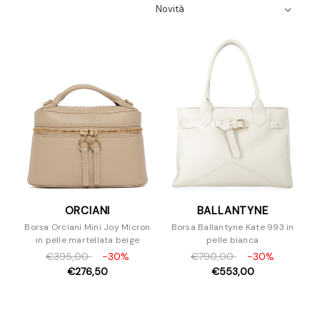
Borse
Borse A Mano
Borse A Spalla
Borse A Tracolla
Pochette
Zaini
Accessori
ORCIANI
BALLANTYNE
Borsa Orciani Mini Joy Micron
Borsa Ballantyne Kate 993 in
in pelle martellata beige
pelle bianca
€395,00
-30%
€790,00
-30%
€276,50
€553,00