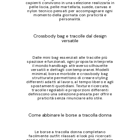
capienti convivono in una selezione realizzata in
pelle liscia, pelle martellata, suede, canvas e
nylon tecnico pensati per accompagnare ogni
momento della giornata con praticità e
personalità.
Crossbody bag e tracolle dal design
versatile
Dalle mini bag essenziali alle tracolle più
spaziose e funzionali, ogni proposta interpreta
il mondo handbags attraverso silhouette
versatili e dettagli contemporanei. Modelli
minimal, borse morbide e crossbody bag
strutturate permettono di creare styling
differenti adatti al lavoro, al tempo libero e agli
spostamenti quotidiani. Texture ricercate,
tracolle regolabili e proporzioni differenti
definiscono una selezione pensata per offrire
praticità senza rinunciare allo stile.
Come abbinare le borse a tracolla donna
Le borse a tracolla donna completano
facilmente outfit rilassati e look più ricercati