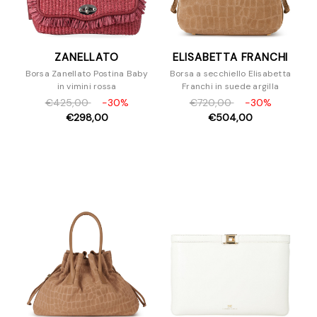
ZANELLATO
ELISABETTA FRANCHI
Borsa Zanellato Postina Baby
Borsa a secchiello Elisabetta
in vimini rossa
Franchi in suede argilla
€425,00
-30%
€720,00
-30%
€298,00
€504,00