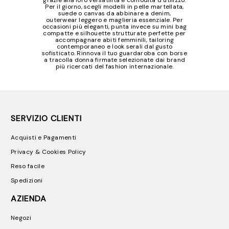
grazie alla loro versatilità e comodità d’utilizzo.
Per il giorno, scegli modelli in pelle martellata,
suede o canvas da abbinare a denim,
outerwear leggero e maglieria essenziale. Per
occasioni più eleganti, punta invece su mini bag
compatte e silhouette strutturate perfette per
accompagnare abiti femminili, tailoring
contemporaneo e look serali dal gusto
sofisticato. Rinnova il tuo guardaroba con borse
a tracolla donna firmate selezionate dai brand
più ricercati del fashion internazionale.
SERVIZIO CLIENTI
Acquisti e Pagamenti
Privacy & Cookies Policy
Reso facile
Spedizioni
AZIENDA
Negozi