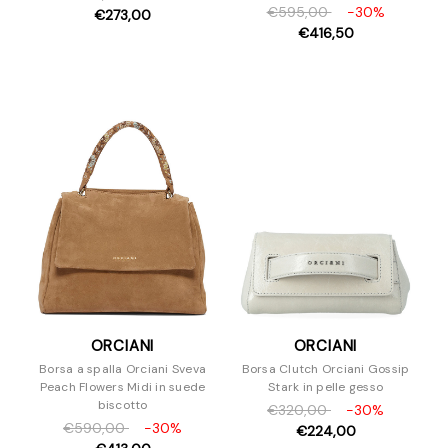
€595,00
-30%
€273,00
€416,50
ORCIANI
ORCIANI
Borsa a spalla Orciani Sveva
Borsa Clutch Orciani Gossip
Peach Flowers Midi in suede
Stark in pelle gesso
biscotto
€320,00
-30%
€590,00
-30%
€224,00