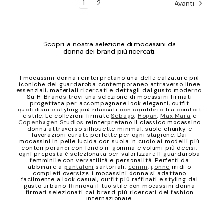
1
2
Avanti
Scopri la nostra selezione di mocassini da
donna dei brand più ricercati.
I mocassini donna reinterpretano una delle calzature più
iconiche del guardaroba contemporaneo attraverso linee
essenziali, materiali ricercati e dettagli dal gusto moderno.
Su H-Brands trovi una selezione di mocassini firmati
progettata per accompagnare look eleganti, outfit
quotidiani e styling più rilassati con equilibrio tra comfort
e stile. Le collezioni firmate
Sebago
,
Hogan
,
Max Mara
e
Copenhagen Studios
reinterpretano il classico mocassino
donna attraverso silhouette minimal, suole chunky e
lavorazioni curate perfette per ogni stagione. Dai
mocassini in pelle lucida con suola in cuoio ai modelli più
contemporanei con fondo in gomma e volumi più decisi,
ogni proposta è selezionata per valorizzare il guardaroba
femminile con versatilità e personalità. Perfetti da
abbinare a
pantaloni
sartoriali,
denim
,
gonne
midi o
completi oversize, i mocassini donna si adattano
facilmente a look casual, outfit più raffinati e styling dal
gusto urbano. Rinnova il tuo stile con mocassini donna
firmati selezionati dai brand più ricercati del fashion
internazionale.