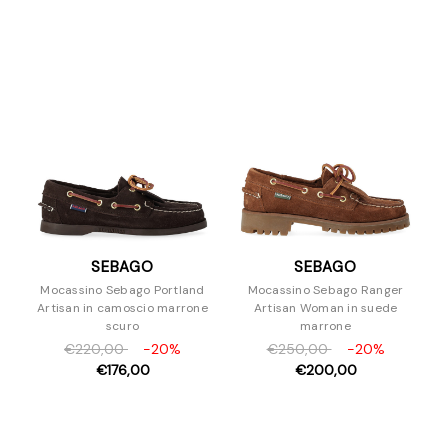
Espadrillas
Mocassini
Sandali
Scarpe Con Tacco
Slipper e Sabot
Sneakers
Stivaletti
Stivali
Stringate
Zeppe
SEBAGO
SEBAGO
Borse
Mocassino Sebago Portland
Mocassino Sebago Ranger
Accessori
Artisan in camoscio marrone
Artisan Woman in suede
scuro
marrone
€220,00
-20%
€250,00
-20%
€176,00
€200,00