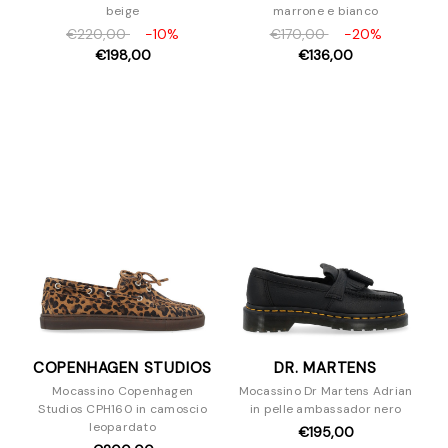
beige
marrone e bianco
€220,00
-10%
€170,00
-20%
€198,00
€136,00
COPENHAGEN STUDIOS
DR. MARTENS
Mocassino Copenhagen
Mocassino Dr Martens Adrian
Studios CPH160 in camoscio
in pelle ambassador nero
leopardato
€195,00