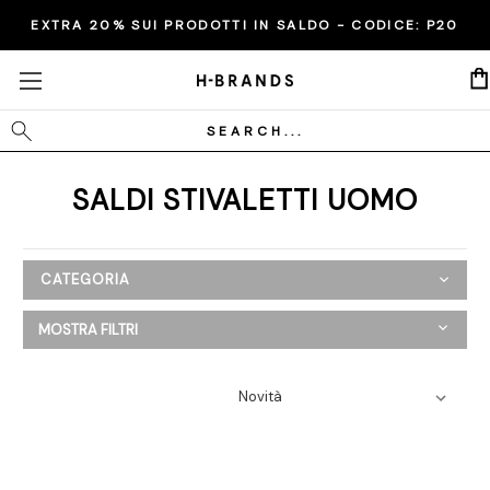
EXTRA 20% SUI PRODOTTI IN SALDO - CODICE:
P20
Cerca
SALDI STIVALETTI UOMO
CATEGORIA
SALDI
MOSTRA FILTRI
Donna
Uomo
Abbigliamento
Scarpe
Mocassini
Sandali