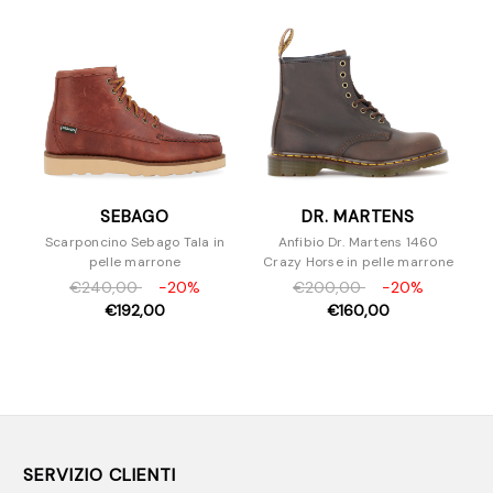
Slipper e sabot
Sneakers
Stivaletti
Stringate
Borse
Accessori
SEBAGO
DR. MARTENS
Scarponcino Sebago Tala in
Anfibio Dr. Martens 1460
pelle marrone
Crazy Horse in pelle marrone
€240,00
-20%
€200,00
-20%
€192,00
€160,00
SERVIZIO CLIENTI