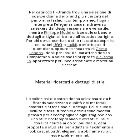
Nel catalogo H-Brands trovi una selezione di
scarpe donna dei brand più ricercati del
panorama fashion contemporaneo.
Hogan
interpreta l’eleganza casual attraverso
sneakers dal design essenziale e versatile,
mentre
Philippe Model
unisce stile urbano e
dettagli artigianali ispirati all’estetica parigina.
Per chi cerca comfort e stile rilassato, scopri le
collezioni
UGG
o
Inuikii
, perfette per il
quotidiano, oppure le sneakers di
Crime
London
, ideali per look dal carattere deciso.
Completano la selezione le proposte
Via Roma
15
, apprezzate per linee sofisticate e materiali
ricercati.
Materiali ricercati e dettagli di stile
Le collezioni di scarpe donna selezionate da H-
Brands valorizzano qualità dei materiali,
comfort e attenzione ai dettagli. Pelle, suede,
velluto e tessuti tecnici definiscono modelli
pensati per accompagnare ogni stagione con
uno stile contemporaneo e versatile. Dalle
tonalità neutre ai colori più decisi, ogni
proposta è studiata per adattarsi facilmente a
look casual, outfit eleganti o abbinamenti più
essenziali e minimal.