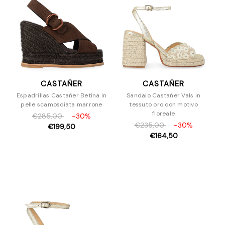
CASTAÑER
CASTAÑER
Espadrillas Castañer Betina in
Sandalo Castañer Vals in
pelle scamosciata marrone
tessuto oro con motivo
floreale
€285,00
-30%
€235,00
-30%
€199,50
€164,50