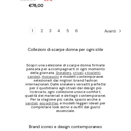
€78,00
1
2
3
4
5
6
Avanti
Collezioni di scarpe donna per ogni stile
Scopri una selezione di scarpe donna firmate
pensata per accompagnarti in ogni momento
della giornata.
Sneakers
,
stivali
,
stivaletti
,
sandali
,
mocassini
e modelli contemporanei
selezionati dai migliori brand fashion
internazionali. Dalle sneakers versatili perfette
per il quotidiano agli stivali dal design più
ricercato, ogni collezione unisce comfort,
qualità dei materiali e dettagli contemporanei.
Per la stagione più calda, spazio anche a
sandali
,
espadrillas
e modelli leggeri ideali per
completare look estivi e outfit dal gusto
essenziale.
Brand iconici e design contemporaneo