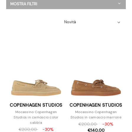
MOSTRA FILTRI
Abbigliamento
Scarpe
Ballerine
Espadrillas
Mocassini
Sandali
Scarpe Con Tacco
Slipper e Sabot
Sneakers
Stivaletti
Stivali
Stringate
Zeppe
COPENHAGEN STUDIOS
COPENHAGEN STUDIOS
Borse
Mocassino Copenhagen
Mocassino Copenhagen
Accessori
Studios in camoscio color
Studios in camoscio marrone
sabbia
€200,00
-30%
€200,00
-30%
€140,00