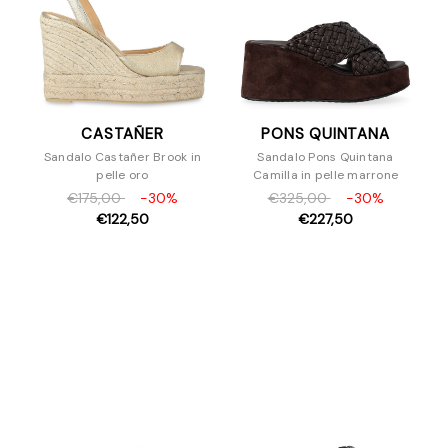
CASTAÑER
PONS QUINTANA
Sandalo Castañer Brook in
Sandalo Pons Quintana
pelle oro
Camilla in pelle marrone
€175,00
-30%
€325,00
-30%
€122,50
€227,50