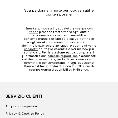
Scarpe donna firmate per look versatili e
contemporanei
Sneakers
,
mocassini
,
stivaletti
e
scarpe con
tacco
possono trasformare ogni outfit
attraverso abbinamenti versatili e
contemporanei. Per uno stile casual raffinato,
scegli sneakers minimal da indossare con
denim
e
blazer
oversize, oppure abbina
stivali
e
cappotti
dal taglio essenziale per un look più
sofisticato. Per la stagione estiva, completa il
guardaroba con
sandali
,
espadrillas
e accessori
dal design essenziale, perfetti per creare outfit
femminili e contemporanei in ogni occasione.
Rinnova il tuo guardaroba con le collezioni di
scarpe donna disponibili su H-Brands.
SERVIZIO CLIENTI
Acquisti e Pagamenti
Privacy & Cookies Policy