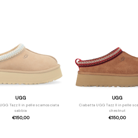
UGG
UGG
UGG Tazz II in pelle scamosciata
Ciabatta UGG Tazz II in pelle s
sabbia
chestnut
€150,00
€150,00