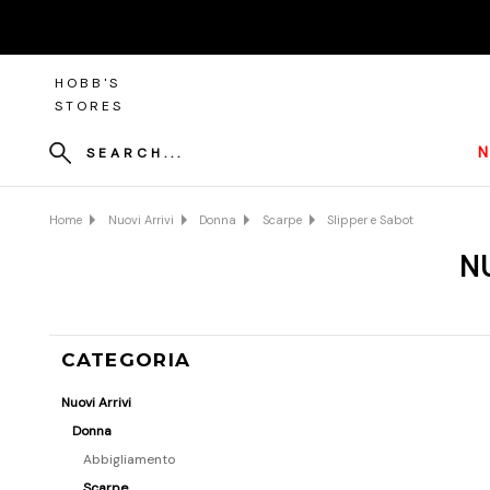
HOBB'S
STORES
N
SEARCH...
Home
Nuovi Arrivi
Donna
Scarpe
Slipper e Sabot
N
CATEGORIA
Nuovi Arrivi
Donna
Abbigliamento
Scarpe