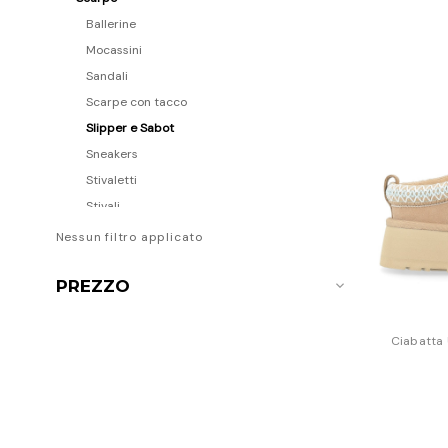
Ballerine
Mocassini
Sandali
Scarpe con tacco
Slipper e Sabot
Sneakers
Stivaletti
Stivali
Stringate
Nessun filtro applicato
Zeppe
PREZZO
Borse
Accessori
Uomo
Ciabatta 