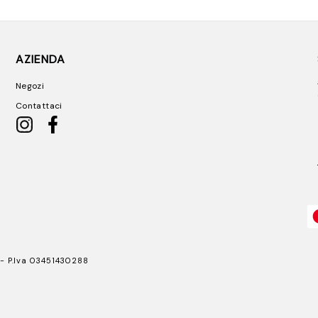
AZIENDA
Negozi
Contattaci
 - P.Iva 03451430288