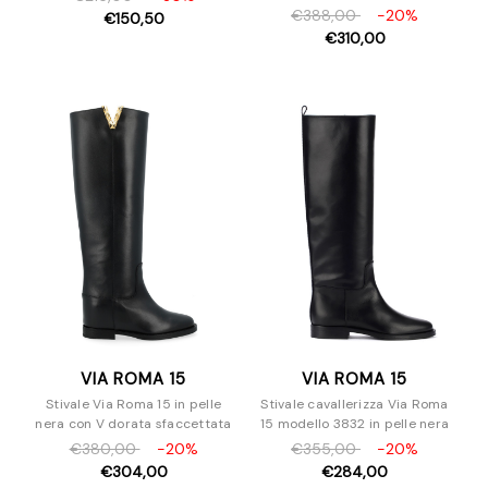
€388,00
-20%
€150,50
€310,00
VIA ROMA 15
VIA ROMA 15
Stivale Via Roma 15 in pelle
Stivale cavallerizza Via Roma
nera con V dorata sfaccettata
15 modello 3832 in pelle nera
€380,00
-20%
€355,00
-20%
€304,00
€284,00