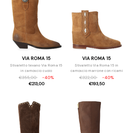
Sandali
Scarpe con tacco
Slipper e Sabot
Sneakers
Stivaletti
Stivali
Stringate
VIA ROMA 15
VIA ROMA 15
Zeppe
Stivaletto texano Via Roma 15
Stivaletto Via Roma 15 in
Borse
in camoscio cuoio
camoscio marrone con ricami
Accessori
€355,00
-40%
€322,00
-40%
Uomo
€213,00
€193,50