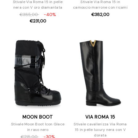
Stivale Via Roma 15 in pelle
Stivale Via Roma 15 in
nera con V oro diamantata
camoscio marrone con ricami
€385,00
-40%
€382,00
€231,00
MOON BOOT
VIA ROMA 15
Stivale Moon Boot Icon Glace
Stivale cavallerizza Via Roma
in raso nero
15 in pelle luxury nera con V
dorata
€215,00
-30%