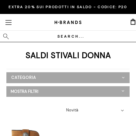
EXTRA 20% SUI PRODOTTI IN SALDO - CODICE:
P20
Cerca
SALDI STIVALI DONNA
CATEGORIA
SALDI
MOSTRA FILTRI
Donna
Abbigliamento
Scarpe
Ballerine
Espadrillas
Mocassini