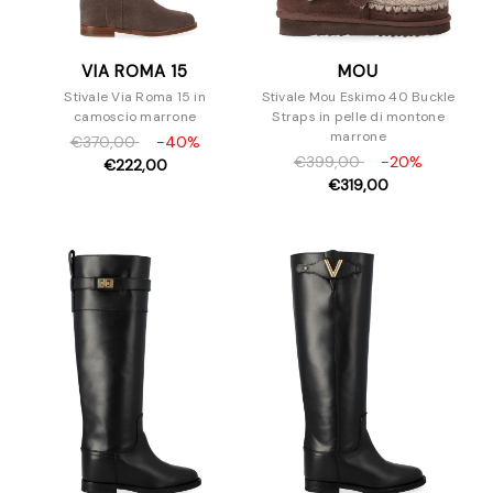
VIA ROMA 15
MOU
Stivale Via Roma 15 in
Stivale Mou Eskimo 40 Buckle
camoscio marrone
Straps in pelle di montone
marrone
€370,00
-40%
€399,00
-20%
€222,00
€319,00