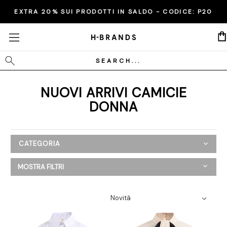
EXTRA 20% SUI PRODOTTI IN SALDO - CODICE:
P20
Cerca
NUOVI ARRIVI CAMICIE
DONNA
CATEGORIA
Nuovi Arrivi
MOSTRA FILTRI
Donna
Abbigliamento
Abiti e tute
Blazer
Camicie