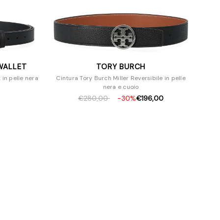
WALLET
TORY BURCH
in pelle nera
Cintura Tory Burch Miller Reversibile in pelle
nera e cuoio
€280,00
-30%
€196,00