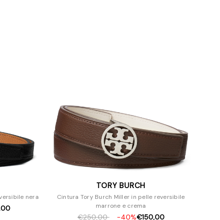
TORY BURCH
versibile nera
Cintura Tory Burch Miller in pelle reversibile
marrone e crema
,00
€250,00
-40%
€150,00