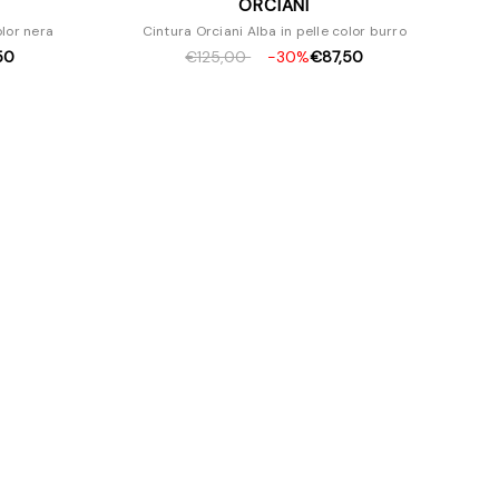
ORCIANI
olor nera
Cintura Orciani Alba in pelle color burro
50
€125,00
-30%
€87,50