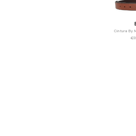
Cintura By M
€1