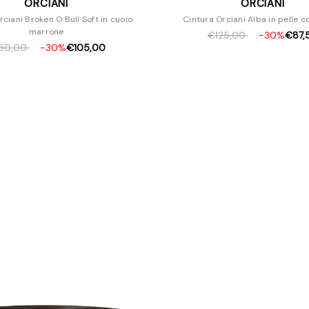
ORCIANI
ORCIANI
rciani Broken O Bull Soft in cuoio
Cintura Orciani Alba in pelle c
marrone
€125,00
-30%
€87,
50,00
-30%
€105,00