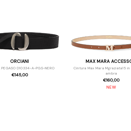
ORCIANI
MAX MARA ACCESS
A PEGASO D10334-A-PGS-NERO
Cintura Max Mara Mgraziata15 in 
ambra
€145,00
€160,00
NEW