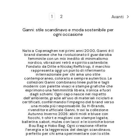
1
2
Avanti
Ganni: stile scandinavo e moda sostenibile per
ogni occasione
Nato a Copenaghen nei primi anni 2000, Ganni è il
brand danese che ha rivoluzionato il guardaroba
femminile con un mix inedito di minimalismo
nordico, vibrazioni retrò e spirito sostenibile.
Fondato da Ditte e Nicolaj Reffstrup, il marchio
rappresenta oggi un punto di riferimento
internazionale per chi ama uno stile
contemporaneo, colorato e sempre autentico. Le
collezioni Ganni combinano linee pulite e tagli
moderni con palette vivaci e stampe grafiche che
esprimono una femminilità libera, ironica e fuori
dagli schemi. Ogni capo nasce nel rispetto
dell’ambiente, grazie all’uso di materiali riciclati e
certificati, confermando l’impegno del brand verso
una moda più responsabile. Su H-Brands,
rivenditore ufficiale Ganni, trovi la collezione
Autunno Inverno 2026: abiti midi e bluse con
fiocchi, t-shirt e maglioni con stampe logate,
ballerine, sabot, mules con lacci e le iconiche borse
Bou Bag e Hobo Bag. Ogni creazione riflette
l’energia e la leggerezza del design scandinavo,
perfetto per chi ama sperimentare con lo stile.