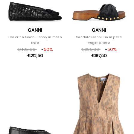
GANNI
GANNI
Ballerina Ganni Jenny in mesh
Sandalo Ganni Tia in pelle
nera
vegana nero
€425,00
-50%
€395,00
-50%
€212,50
€197,50