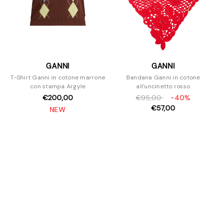
GANNI
GANNI
T-Shirt Ganni in cotone marrone
Bandana Ganni in cotone
con stampa Argyle
all'uncinetto rosso
€200,00
€95,00
-40%
€57,00
NEW