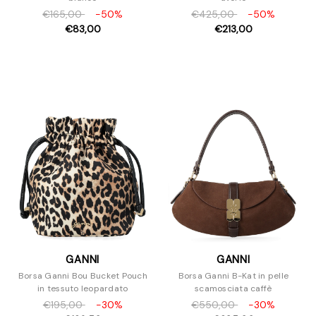
€165,00
-50%
€425,00
-50%
€83,00
€213,00
GANNI
GANNI
Borsa Ganni Bou Bucket Pouch
Borsa Ganni B-Kat in pelle
in tessuto leopardato
scamosciata caffè
€195,00
-30%
€550,00
-30%