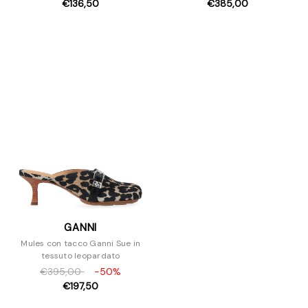
€136,50
€385,00
GANNI
Mules con tacco Ganni Sue in
tessuto leopardato
€395,00
-50%
€197,50