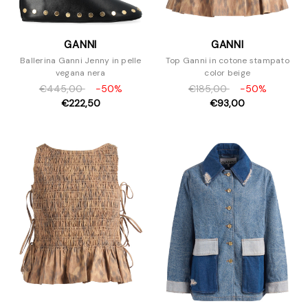
GANNI
GANNI
Ballerina Ganni Jenny in pelle
Top Ganni in cotone stampato
vegana nera
color beige
€445,00
-50%
€185,00
-50%
€222,50
€93,00