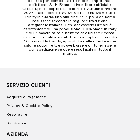
perfette per completare look contemporanei e
sofisticati. Su H-Brands, rivenditore ufficiale
Orciani, puoi scoprire la collezione Autunno Inverno
2026: dalle iconiche Sveva Soft alle nuove Venus e
Trinity in suede, fino alle cinture in pelle da uomo
realizzate secondo la migliore tradizione
artigianale italiana. Ogni accessorio Orciani è
espressione di una produzione 100% Made in Italy
e di un savoir-faire autentico che unisce ricerca
estetica e qualità manifatturiera. Esplora il mondo
Orciani su H-Brands, approfitta delle offerte e dei
saldi
e scopri le tue nuove borse e cinture in pelle
con spedizione veloce e reso facile in tutto il
mondo.
SERVIZIO CLIENTI
Acquisti e Pagamenti
Privacy & Cookies Policy
Reso facile
Spedizioni
AZIENDA