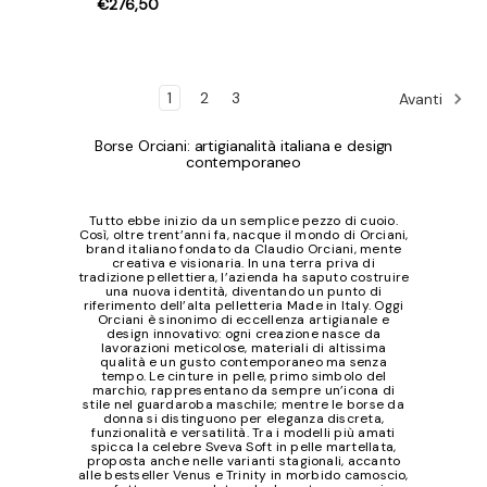
€276,50
1
2
3
Avanti
Borse Orciani: artigianalità italiana e design
contemporaneo
Tutto ebbe inizio da un semplice pezzo di cuoio.
Così, oltre trent’anni fa, nacque il mondo di Orciani,
brand italiano fondato da Claudio Orciani, mente
creativa e visionaria. In una terra priva di
tradizione pellettiera, l’azienda ha saputo costruire
una nuova identità, diventando un punto di
riferimento dell’alta pelletteria Made in Italy. Oggi
Orciani è sinonimo di eccellenza artigianale e
design innovativo: ogni creazione nasce da
lavorazioni meticolose, materiali di altissima
qualità e un gusto contemporaneo ma senza
tempo. Le cinture in pelle, primo simbolo del
marchio, rappresentano da sempre un’icona di
stile nel guardaroba maschile; mentre le borse da
donna si distinguono per eleganza discreta,
funzionalità e versatilità. Tra i modelli più amati
spicca la celebre Sveva Soft in pelle martellata,
proposta anche nelle varianti stagionali, accanto
alle bestseller Venus e Trinity in morbido camoscio,