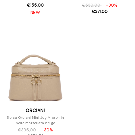
€155,00
€530,00
-30%
€371,00
NEW
ORCIANI
Borsa Orciani Mini Joy Micron in
pelle martellata beige
€395,00
-30%