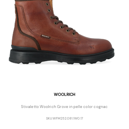
WOOLRICH
Stivaletto Woolrich Grove in pelle color cognac
SKU:
WFM252.081.1W0.17