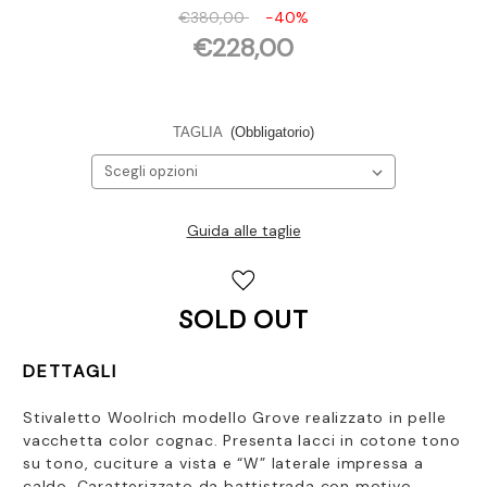
€380,00
-40%
€228,00
TAGLIA
(Obbligatorio)
Guida alle taglie
Disponibilità
attuale:
SOLD OUT
DETTAGLI
Stivaletto Woolrich modello Grove realizzato in pelle
vacchetta color cognac. Presenta
lacci in cotone tono
su tono, cuciture a vista e “W” laterale impressa a
caldo. Caratterizzato da battistrada con motivo