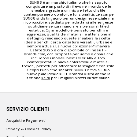
SUN68 è un marchio italiano che ha saputo
conquistare un posto di rilievo nel mondo delle
sneakers grazie a un mix perfetto di stile
contemporaneo, comfort e funzionalità. Le scarpe
SUN68 si distinguono per un design essenziale ma
riconoscibile, studiato per adattarsi alle esigenze
quotidiane senza rinunciare a personalità ed
estetica. Ogni modello è pensato per offrire
leggerezza, qualità dei materiali e attenzione al
dettaglio, rendendo queste sneakers la scelta
ideale per chi cerca calzature versatili, urbane e
sempre attuali. La nuova collezione Primavera
Estate 2025 è ora disponibile online su H-
Brands.com, con proposte per uomo e donna che
includono i modelli best seller Ally e Tom,
reinterpretati in nuove colorazioni e materiali
freschi, perfetti per affrontare la stagione con stile.
Scopri l’universo sneaker SUN68 e trova il tuo
nuovo paio ideale su H-Brands! Visita anche la
sezione
saldi
per i migliori prezzi outlet online.
SERVIZIO CLIENTI
Acquisti e Pagamenti
Privacy & Cookies Policy