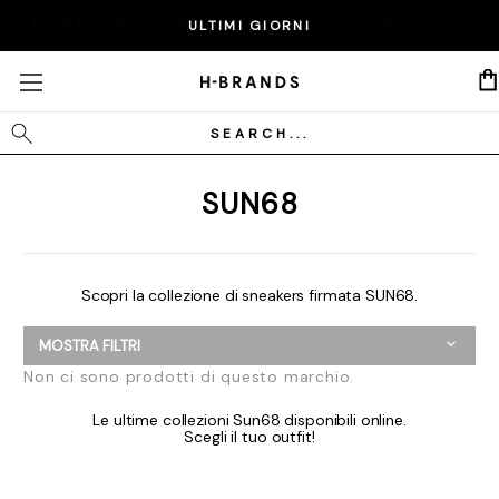
EXTRA 20% SUI PRODOTTI IN SALDO - CODICE:
ULTIMI GIORNI
P20
Cerca
SUN68
Scopri la collezione di sneakers firmata SUN68.
MOSTRA FILTRI
Non ci sono prodotti di questo marchio.
Le ultime collezioni Sun68 disponibili online.
Scegli il tuo outfit!