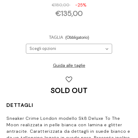
€180,00
-25%
€135,00
TAGLIA
(Obbligatorio)
Guida alle taglie
Disponibilità
attuale:
SOLD OUT
DETTAGLI
Sneaker Crime London modello Sk8 Deluxe To The
Moon realizzata in pelle bianca con lamina e glitter
antracite. Caratterizzata da dettagli in suede bianco e
da un talloncino logato in suede nero. Presenta inoltre