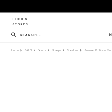
HOBB'S
STORES
N
SEARCH...
Home
SALDI
Donna
Scarpe
Sneakers
Sneaker Philippe Mode