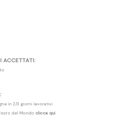
 ACCETTATI:
ito
:
a in 2/3 giorni lavorativi
 Resto del Mondo
clicca qui