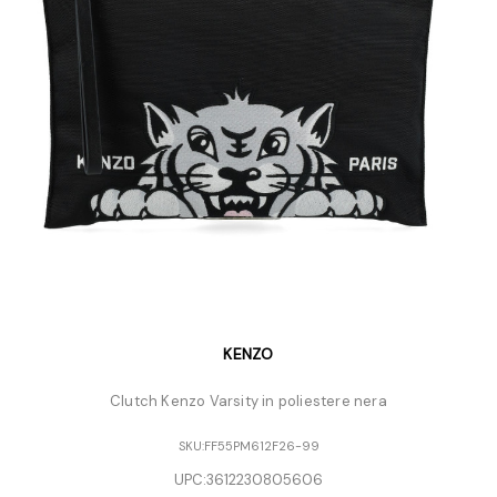
KENZO
Clutch Kenzo Varsity in poliestere nera
SKU:
FF55PM612F26-99
UPC:
3612230805606