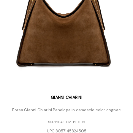
GIANNI CHIARINI
Borsa Gianni Chiarini Penelope in camoscio color cognac
SKU:
12043-CM-PL-099
UPC:
8057145824505