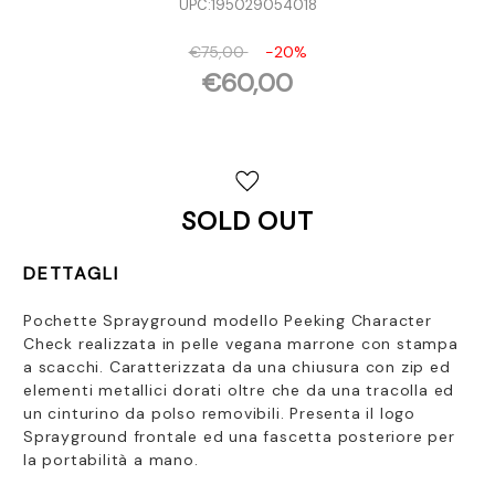
UPC:
195029054018
€75,00
-20%
€60,00
Disponibilità
attuale:
SOLD OUT
DETTAGLI
Pochette Sprayground modello Peeking Character
Check realizzata in pelle vegana marrone con stampa
a scacchi. Caratterizzata da una chiusura con zip ed
elementi metallici dorati oltre che da una tracolla ed
un cinturino da polso removibili. Presenta il logo
Sprayground frontale ed una fascetta posteriore per
la portabilità a mano.