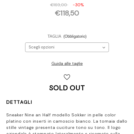
€169,00
-30%
€118,50
TAGLIA
(Obbligatorio)
Guida alle taglie
Disponibilità
attuale:
SOLD OUT
DETTAGLI
Sneaker Nine an Half modello Sokker in pelle color
platino con inserti in camoscio bianco. La tomaia dallo
stille vintage presenta cuciture tono su tono. Il logo
aziendale è stampato lateralmente e ricamato sulla