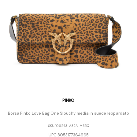
PINKO
Borsa Pinko Love Bag One Slouchy media in suede leopardato
SKU:
106243-A32A-M35Q
UPC:
8053177364965