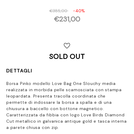
€385,00
-40%
€231,00
Disponibilità
attuale:
SOLD OUT
DETTAGLI
Borsa Pinko modello Love Bag One Slouchy media
realizzata in morbida pelle scamosciata con stampa
leopardata. Presenta
tracolla coordinata che
permette di indossare la borsa a spalla e di una
chiusura a baccello con bottone magnetico.
Caratterizzata da fibbi
a con logo Love Birds Diamond
Cut metallico in galvanica antique gold e
tasca interna
a parete chiusa con zip.