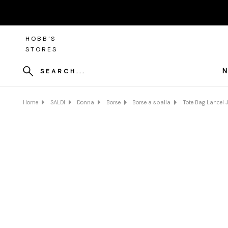
HOBB'S
STORES
N
SEARCH...
Home
SALDI
Donna
Borse
Borse a spalla
Tote Bag Lancel J