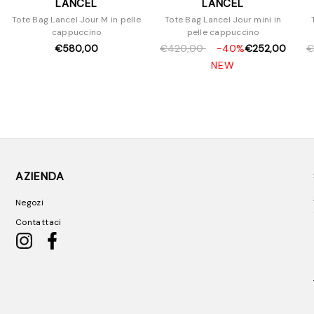
LANCEL
LANCEL
Tote Bag Lancel Jour M in pelle
Tote Bag Lancel Jour mini in
cappuccino
pelle cappuccino
€580,00
€420,00
-40%
€252,00
€
NEW
AZIENDA
Negozi
Contattaci