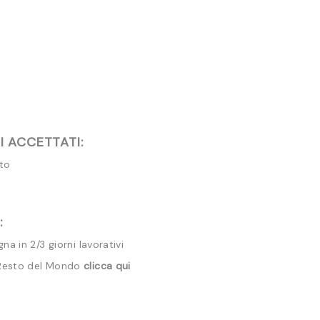
 ACCETTATI:
ito
:
a in 2/3 giorni lavorativi
 Resto del Mondo
clicca qui