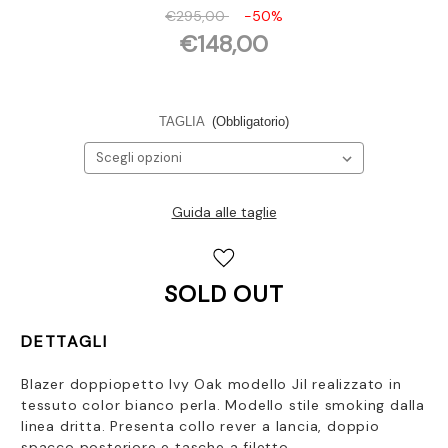
€295,00
-50%
€148,00
TAGLIA
(Obbligatorio)
Guida alle taglie
Disponibilità
attuale:
SOLD OUT
DETTAGLI
Blazer doppiopetto Ivy Oak modello Jil realizzato in
tessuto color bianco perla. Modello stile smoking dalla
linea dritta. Presenta collo rever a lancia, doppio
spacco posteriore e tasche a filetto.