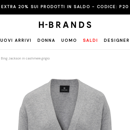
EXTRA 20% SUI PRODOTTI IN SALDO - CODICE:
P20
UOVI ARRIVI
DONNA
UOMO
SALDI
DESIGNER
 Bing Jackson in cashmere grigio