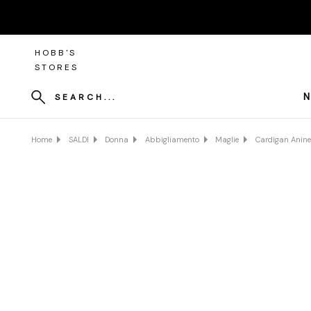
HOBB'S
STORES
N
SEARCH...
Home
SALDI
Donna
Abbigliamento
Maglie
Cardigan Anine