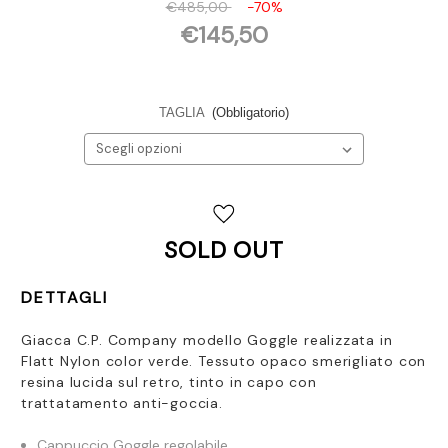
€485,00
-70%
€145,50
TAGLIA
(Obbligatorio)
Disponibilità
attuale:
SOLD OUT
DETTAGLI
Giacca C.P. Company modello Goggle realizzata in
Flatt Nylon color verde. Tessuto opaco smerigliato con
resina lucida sul retro, tinto in capo con
trattatamento anti-goccia.
Cappuccio Goggle regolabile