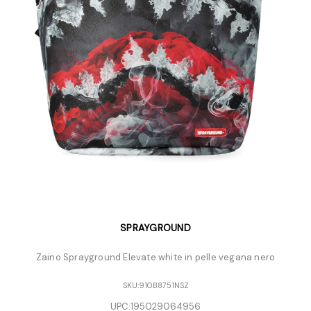
SPRAYGROUND
Zaino Sprayground Elevate white in pelle vegana nero
SKU:
910B8751NSZ
UPC:
195029064956