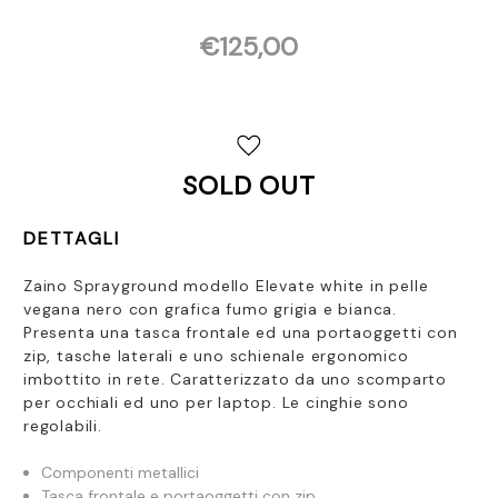
€125,00
Disponibilità
attuale:
SOLD OUT
DETTAGLI
Zaino Sprayground modello Elevate white in pelle
vegana nero con grafica fumo grigia e bianca.
Presenta
una tasca frontale ed una portaoggetti con
zip, tasche laterali e uno s
chienale ergonomico
imbottito in rete.
Caratterizzato da uno scomparto
per occhiali ed uno per laptop. Le cinghie sono
regolabili.
Componenti metallici
Tasca frontale e portaoggetti con zip