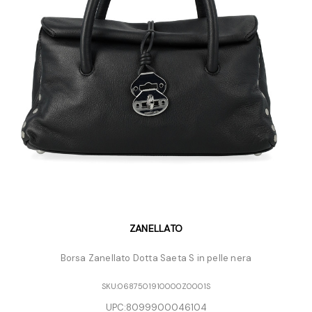
ZANELLATO
Borsa Zanellato Dotta Saeta S in pelle nera
SKU:
0687501910000Z0001S
UPC:
8099900046104