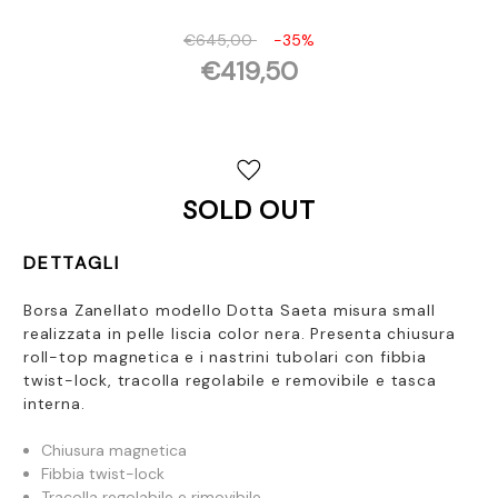
€645,00
-35%
€419,50
Disponibilità
attuale:
SOLD OUT
DETTAGLI
Borsa Zanellato modello Dotta Saeta misura small
realizzata in pelle liscia color nera. Presenta
chiusura
roll-top magnetica e i nastrini tubolari con fibbia
twist-lock, tracolla regolabile e removibile e tasca
interna.
Chiusura magnetica
Fibbia twist-lock
Tracolla regolabile e rimovibile