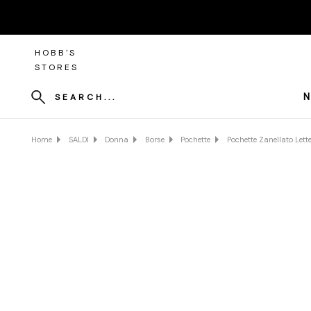
HOBB'S
STORES
N
SEARCH...
Home
SALDI
Donna
Borse
Pochette
Pochette Zanellato Lette