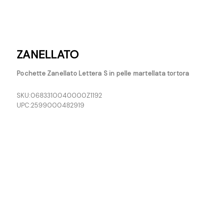
ZANELLATO
Pochette Zanellato Lettera S in pelle martellata tortora
SKU:
0683310040000Z1192
UPC:
2599000482919