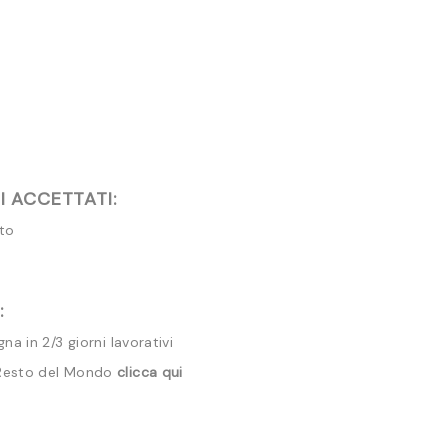
 ACCETTATI:
ito
:
a in 2/3 giorni lavorativi
 Resto del Mondo
clicca qui