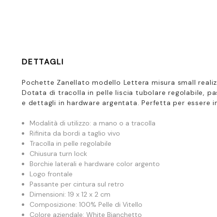
DETTAGLI
Pochette Zanellato modello Lettera misura small realiz
D
otata di tracolla in pelle liscia tubolare regolabile, p
e dettagli in hardware argentata. Perfetta per essere 
Modalità di utilizzo: a mano o a tracolla
Rifinita da bordi a taglio vivo
Tracolla in pelle regolabile
Chiusura turn lock
Borchie laterali e hardware color argento
Logo frontale
Passante per cintura sul retro
Dimensioni: 19 x 12 x 2 cm
Composizione: 100% Pelle di Vitello
Colore aziendale: White Bianchetto