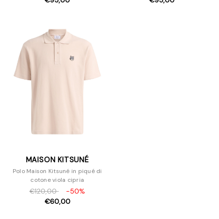
€95,00
€95,00
MAISON KITSUNÉ
Polo Maison Kitsuné in piqué di
cotone viola cipria
€120,00
-50%
€60,00