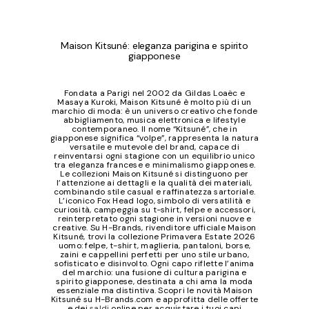
Maison Kitsuné: eleganza parigina e spirito
giapponese
Fondata a Parigi nel 2002 da Gildas Loaëc e
Masaya Kuroki, Maison Kitsuné è molto più di un
marchio di moda: è un universo creativo che fonde
abbigliamento, musica elettronica e lifestyle
contemporaneo. Il nome “Kitsuné”, che in
giapponese significa “volpe”, rappresenta la natura
versatile e mutevole del brand, capace di
reinventarsi ogni stagione con un equilibrio unico
tra eleganza francese e minimalismo giapponese.
Le collezioni Maison Kitsuné si distinguono per
l’attenzione ai dettagli e la qualità dei materiali,
combinando stile casual e raffinatezza sartoriale.
L’iconico Fox Head logo, simbolo di versatilità e
curiosità, campeggia su t-shirt, felpe e accessori,
reinterpretato ogni stagione in versioni nuove e
creative. Su H-Brands, rivenditore ufficiale Maison
Kitsuné, trovi la collezione Primavera Estate 2026
uomo: felpe, t-shirt, maglieria, pantaloni, borse,
zaini e cappellini perfetti per uno stile urbano,
sofisticato e disinvolto. Ogni capo riflette l’anima
del marchio: una fusione di cultura parigina e
spirito giapponese, destinata a chi ama la moda
essenziale ma distintiva. Scopri le novità Maison
Kitsuné su H-Brands.com e approfitta delle offerte
e dei
saldi
online per acquistare i tuoi capi