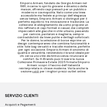
Emporio Armani, fondato da Giorgio Armani nel
1981, incarna lo spirito giovane e dinamico della
maison, offrendo capi pensati per un pubblico
moderno e cosmopolita. Nato come una linea
accessibile ma fedele ai principi dell’eleganza
senza tempo, Emporio Armani si distingue per il
perfetto equilibrio tra innovazione e tradizione. La
collezione di abbigliamento da uomo propone un
mix raffinato di capi formali e casual, dai completi
impeccabili alle giacche in stile urbano, passando
per camicie, pantaloni e maglieria, sempre
contraddistinti da linee pulite e dettagli sofisticati.
Per le donne, la selezione di borse esprime un
design contemporaneo che combina funzionalità e
stile: tote bag versatili e tracolle moderne, perfette
per ogni occasione. Emporio Armani è sinonimo di
qualità e versatilità, rendendolo il brand ideale per
chi cerca uno stile distintivo senza rinunciare al
comfort. Su H-Brands puoi trovare la nuova
Collezione Primavera Estate 2025 firmata Emporio
Armani: scopri il fascino dell’italianità
reinterpretata in chiave moderna. Visita anche la
sezione
saldi
per i migliori prezzi outlet online.
SERVIZIO CLIENTI
Acquisti e Pagamenti