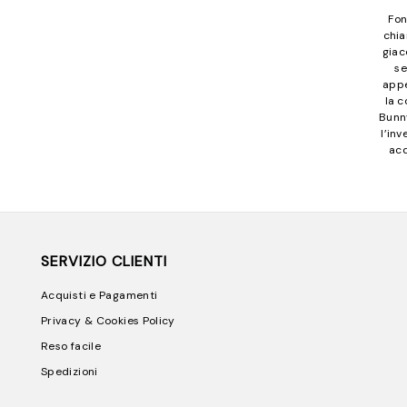
Fon
chia
giac
se
appe
la c
Bunny
l’in
acq
SERVIZIO CLIENTI
Acquisti e Pagamenti
Privacy & Cookies Policy
Reso facile
Spedizioni