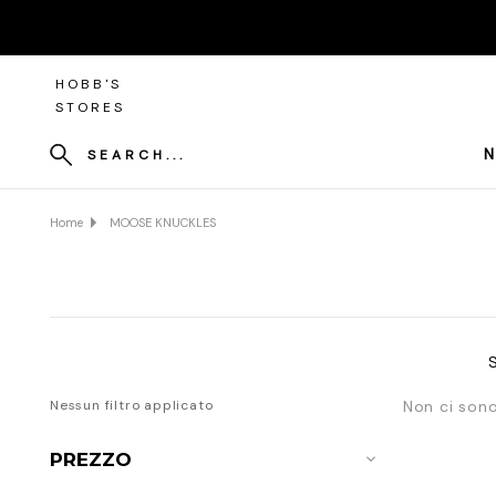
HOBB'S
STORES
N
SEARCH...
Home
MOOSE KNUCKLES
Nessun filtro applicato
Non ci sono
PREZZO