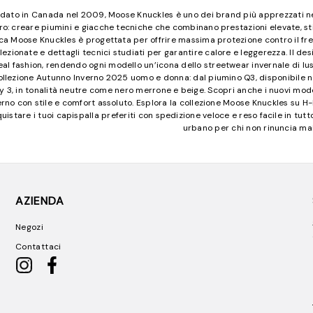
dato in Canada nel 2009, Moose Knuckles è uno dei brand più apprezzati nel
ro: creare piumini e giacche tecniche che combinano prestazioni elevate, s
ca Moose Knuckles è progettata per offrire massima protezione contro il fre
lezionate e dettagli tecnici studiati per garantire calore e leggerezza. Il de
al fashion, rendendo ogni modello un’icona dello streetwear invernale di luss
ollezione Autunno Inverno 2025 uomo e donna: dal piumino Q3, disponibile nei 
 3, in tonalità neutre come nero merrone e beige. Scopri anche i nuovi modell
verno con stile e comfort assoluto. Esplora la collezione Moose Knuckles su H
uistare i tuoi capispalla preferiti con spedizione veloce e reso facile in tu
urbano per chi non rinuncia mai 
AZIENDA
Negozi
Contattaci