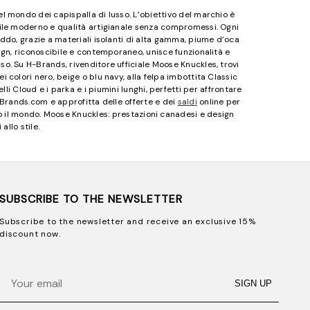
 mondo dei capispalla di lusso. L’obiettivo del marchio è
tile moderno e qualità artigianale senza compromessi. Ogni
ddo, grazie a materiali isolanti di alta gamma, piume d’oca
sign, riconoscibile e contemporaneo, unisce funzionalità e
o. Su H-Brands, rivenditore ufficiale Moose Knuckles, trovi
colori nero, beige o blu navy, alla felpa imbottita Classic
i Cloud e i parka e i piumini lunghi, perfetti per affrontare
-Brands.com e approfitta delle offerte e dei
saldi
online per
tto il mondo. Moose Knuckles: prestazioni canadesi e design
allo stile.
SUBSCRIBE TO THE NEWSLETTER
Subscribe to the newsletter and receive an exclusive 15%
discount now.
Email
SIGN UP