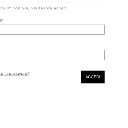
count con noi, per favore accedi.
l:
to la password?