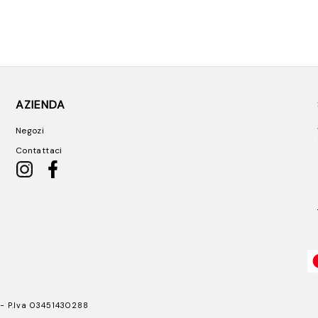
AZIENDA
Negozi
Contattaci
 - P.Iva 03451430288